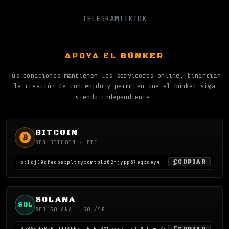
TELEGRAM
TIKTOK
APOYA EL BÚNKER
Tus donaciones mantienen los servidores online, financian
la creación de contenido y permiten que el búnker siga
siendo independiente.
BITCOIN
RED BITCOIN · BTC
COPIAR
bc1qj59cfeqperplttyrcmtplz62hjypp67eqrdey4
SOLANA
SOL
RED SOLANA · SOL/SPL