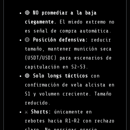
🔴
NO promediar a la baja
ciegamente.
El miedo extremo no
es señal de compra automática.
🟡
Posición defensiva:
reducir
tamaño, mantener munición seca
(USDT/USDC) para escenarios de
capitulación en S2-S3.
🟢
Solo longs tácticos
con
confirmación de vela alcista en
S1 y volumen creciente. Tamaño
reducido.
⚔️
Shorts:
únicamente en
rebotes hacia R1-R2 con rechazo
claro. No persigas precio.