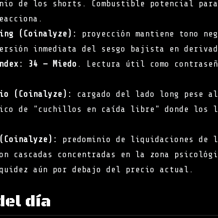
nio de los shorts. Combustible potencial para
eacciona.
ing (Coinalyze):
proyección mantiene tono neg
ersión inmediata del sesgo bajista en derivad
ndex:
34 — Miedo
. Lectura útil como contraseñ
io (Coinalyze):
cargado del lado long pese al
ico de "cuchillos en caída libre" donde los l
(Coinalyze):
predominio de liquidaciones de l
on cascadas concentradas en la zona psicológi
quidez aún por debajo del precio actual.
del día