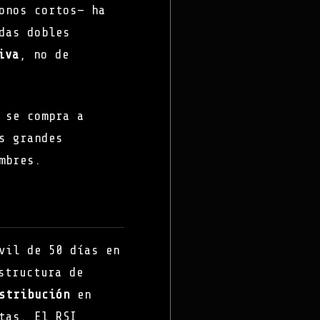
onos cortos— ha
das dobles
iva
, no de
 se compra a
s grandes
mbres.
vil de 50 días en
structura de
stribución
en
tas. El RSI