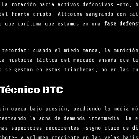
 La rotación hacia activos defensivos —oro, b
del frente cripto. Altcoins sangrando con caí
o que confirma que estamos en una
fase defens
 recordar: cuando el miedo manda, la munición
La historia táctica del mercado enseña que la
s se gestan en estas trincheras, no en las cu
s Técnico BTC
oin opera bajo presión, perdiendo la media mó
testeando la zona de demanda intermedia. La e
has superiores recurrentes —signo claro de
di
ebote— y volumen creciente en las velas bajis