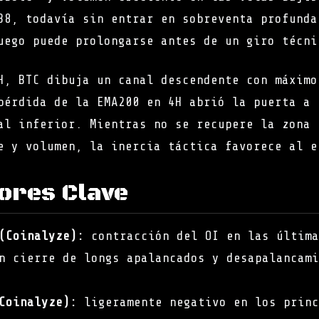
38, todavía sin entrar en sobreventa profunda
uego puede prolongarse antes de un giro técni
H, BTC dibuja un canal descendente con máximo
pérdida de la EMA200 en 4H abrió la puerta a 
al inferior. Mientras no se recupere la zona 
e y volumen, la inercia táctica favorece al e
dores Clave
(Coinalyze):
contracción del OI en las última
n cierre de longs apalancados y desapalancami
Coinalyze):
ligeramente negativo en los princ