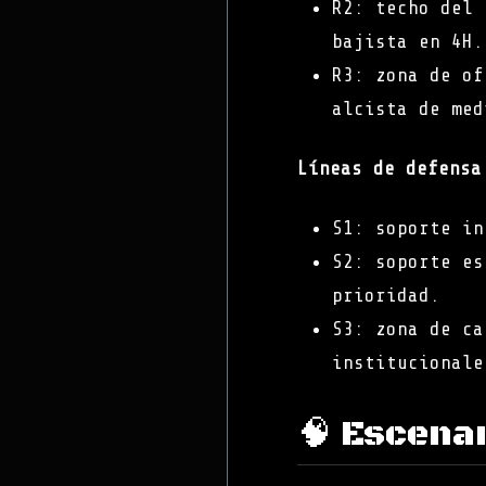
R2: techo del 
bajista en 4H.
R3: zona de of
alcista de med
Líneas de defensa
S1: soporte in
S2: soporte es
prioridad.
S3: zona de ca
institucionale
🧠 Escena