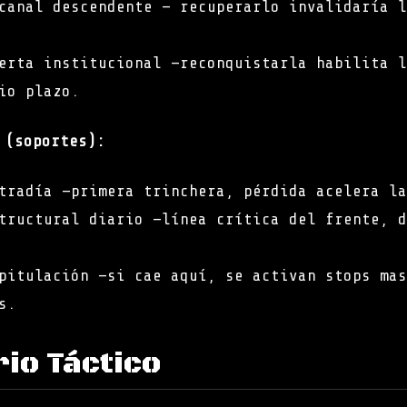
canal descendente — recuperarlo invalidaría l
erta institucional —reconquistarla habilita l
io plazo.
 (soportes):
tradía —primera trinchera, pérdida acelera la
tructural diario —línea crítica del frente, d
pitulación —si cae aquí, se activan stops mas
s.
rio Táctico