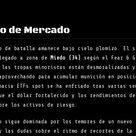
to de Mercado
o de batalla amanece bajo cielo plomizo. El s
plegado a zona de
Miedo (34)
según el Fear & G
 las tropas minoristas están desmoralizadas y
aprovechando para acumular munición en posici
hacia ETFs spot se ha enfriado tras varias se
ue el dólar fortalecido y los rendimientos de
bre los activos de riesgo.
o sigue dominada por los temores de un nuevo 
y las dudas sobre el ritmo de recortes de la 