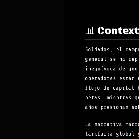
📊 Contex
Soldados, el camp
general se ha re
inequívoca de que
operadores están 
flujo de capital 
netas, mientras q
años presionan so
La narrativa macr
tarifaria global 