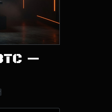
BTC —