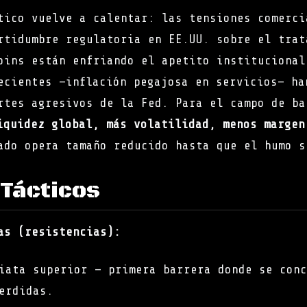
tico vuelve a calentar: las tensiones comerci
rtidumbre regulatoria en EE.UU. sobre el trat
oins están enfriando el apetito institucional
ecientes —inflación pegajosa en servicios— ha
rtes agresivos de la Fed. Para el campo de ba
iquidez global, más volatilidad, menos margen
ado opera tamaño reducido hasta que el humo s
 Tácticos
as (resistencias):
iata superior — primera barrera donde se conc
erdidas.