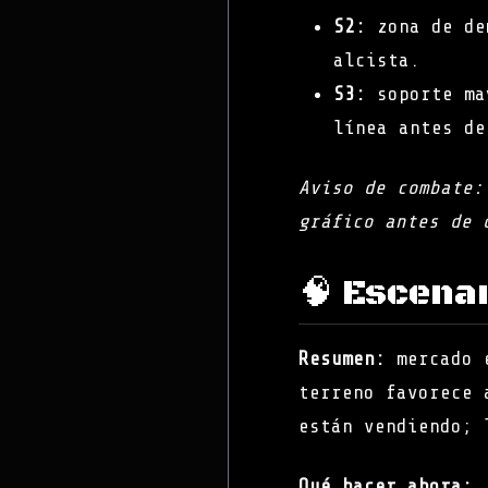
S2:
zona de dem
alcista.
S3:
soporte may
línea antes de
Aviso de combate:
gráfico antes de 
🧠 Escena
Resumen:
mercado e
terreno favorece 
están vendiendo; 
Qué hacer ahora: