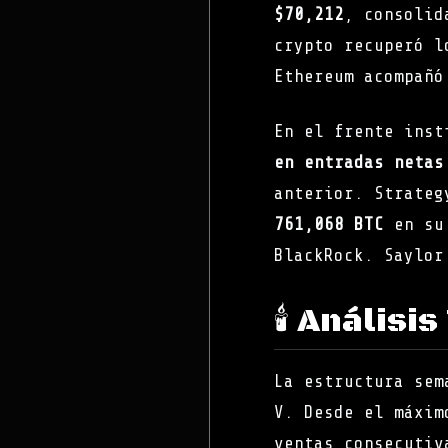
$70,212
, consolid
crypto recuperó 
Ethereum acompañó
En el frente inst
en entradas netas
anterior. Strateg
761,068 BTC
en su 
BlackRock. Saylor
🕯️ Análisi
La estructura sem
V. Desde el máxi
ventas consecuti