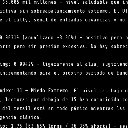
$6.005 mil millones — nivel saludable que in
activa sin sobreapalancamiento extremo. El OI
e el rally, señal de entradas orgánicas y no 
.0031% (anualizado ~3.36%) — positivo pero b
orts pero sin presión excesiva. No hay sobrec
ing:
0.0042% — ligeramente al alza, sugiriend
incrementando para el próximo periodo de fund
ndex:
11 — Miedo Extremo
. El nivel más bajo d
, lecturas por debajo de 15 han coincidido co
 del retail está en modo pánico mientras las 
gencia clásica.
io:
1.75 (63.65% longs / 36.35% shorts) — ses