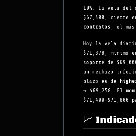
10%. La vela del 
$67,400, cierre 
contratos
, el más
Hoy la vela diari
$71,378, mínimo e
soporte de $69,00
un mechazo inferi
plazo es de
highe
→ $69,258. El mom
$71,400-$71,800 p
📈 Indica