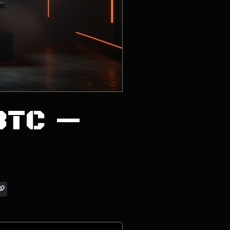
BTC —