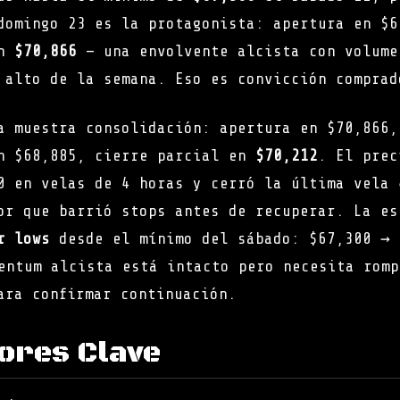
domingo 23 es la protagonista: apertura en $6
en
$70,866
— una envolvente alcista con volum
 alto de la semana. Eso es convicción comprad
a muestra consolidación: apertura en $70,866,
n $68,885, cierre parcial en
$70,212
. El prec
0 en velas de 4 horas y cerró la última vela 
or que barrió stops antes de recuperar. La es
r lows
desde el mínimo del sábado: $67,300 → 
entum alcista está intacto pero necesita romp
ara confirmar continuación.
dores Clave