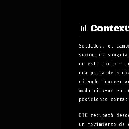
📊 Contex
Soldados, el camp
semana de sangrí
en este ciclo — u
una pausa de 5 dí
citando "conversa
modo risk-on en 
posiciones cortas
BTC recuperó desd
un movimiento de 