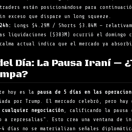
traders están posicionándose para continuació
in exceso que dispare un long squeeze.
24h:
Longs $4.29M / Shorts $3.84M — relativam
as liquidaciones ($383M) ocurrió el domingo c
calma actual indica que el mercado ya absorbi
del Día: La Pausa Iraní — 
ampa?
nte hoy es la
pausa de 5 días en las operacion
ada por Trump. El mercado celebró, pero hay 
 cualquier negociación
, calificando la pausa 
o a represalias". Esto crea una ventana de in
-4 días no se materializan señales diplomátic