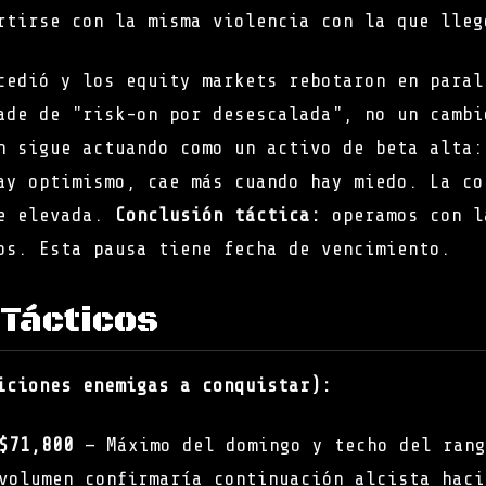
rtirse con la misma violencia con la que lleg
cedió y los equity markets rebotaron en paral
ade de "risk-on por desescalada", no un cambi
n sigue actuando como un activo de beta alta:
ay optimismo, cae más cuando hay miedo. La co
ne elevada.
Conclusión táctica:
operamos con l
os. Esta pausa tiene fecha de vencimiento.
 Tácticos
iciones enemigas a conquistar):
$71,800
— Máximo del domingo y techo del rang
volumen confirmaría continuación alcista haci