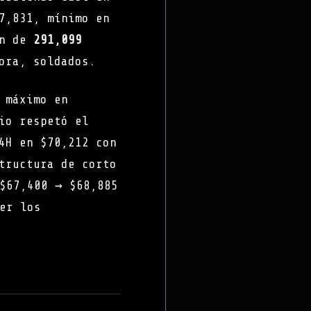
7,831, mínimo en
en de
291,099
ora, soldados.
 máximo en
io respetó el
4H en $70,212 con
tructura de corto
$67,400 → $68,885
er los