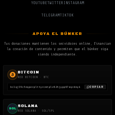
YOUTUBE
TWITTER
INSTAGRAM
TELEGRAM
TIKTOK
APOYA EL BÚNKER
Tus donaciones mantienen los servidores online, financian
la creación de contenido y permiten que el búnker siga
siendo independiente.
BITCOIN
RED BITCOIN · BTC
COPIAR
bc1qj59cfeqperplttyrcmtplz62hjypp67eqrdey4
SOLANA
SOL
RED SOLANA · SOL/SPL