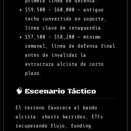
primera línea de defensa.
$59,500 - $60,000 — antiguo
techo convertido en soporte,
línea clave de retaguardia.
$57,500 - $58,200 — mínimo
semanal, línea de defensa final
antes de invalidar la
estructura alcista de corto
plazo.
🧠 Escenario Táctico
El terreno favorece al bando
alcista: shorts barridos, ETFs
recuperando flujo, funding