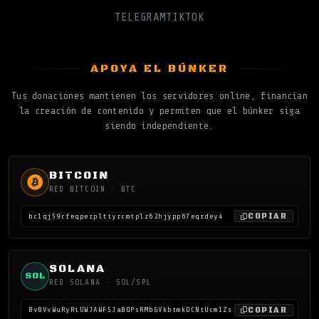
TELEGRAM
TIKTOK
APOYA EL BÚNKER
Tus donaciones mantienen los servidores online, financian
la creación de contenido y permiten que el búnker siga
siendo independiente.
BITCOIN
RED BITCOIN · BTC
COPIAR
bc1qj59cfeqperplttyrcmtplz62hjypp67eqrdey4
SOLANA
SOL
RED SOLANA · SOL/SPL
COPIAR
BvBVvWuRyRiUWJAWF5JaBQPsRMbGVkbtmkDCNtUcm1Zs