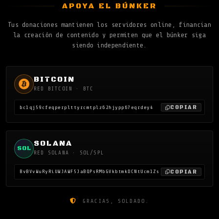
APOYA EL BÚNKER
Tus donaciones mantienen los servidores online, financian
la creación de contenido y permiten que el búnker siga
siendo independiente.
BITCOIN
RED BITCOIN · BTC
COPIAR
bc1qj59cfeqperplttyrcmtplz62hjypp67eqrdey4
SOLANA
SOL
RED SOLANA · SOL/SPL
COPIAR
BvBVvWuRyRiUWJAWF5JaBQPsRMbGVkbtmkDCNtUcm1Zs
GRACIAS, SOLDADO.